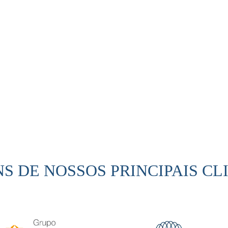
que há de mais moderno
produtos e serviços de alt
unir capacidade de
atendendo aos mais rigoro
 e desempenho.
requisitos técnicos.
S DE NOSSOS PRINCIPAIS CL