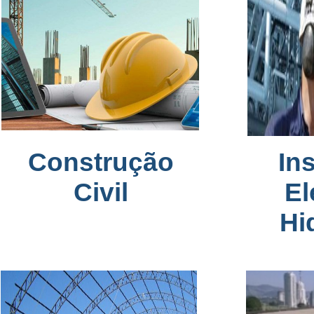
Construção
In
Civil
El
Hi